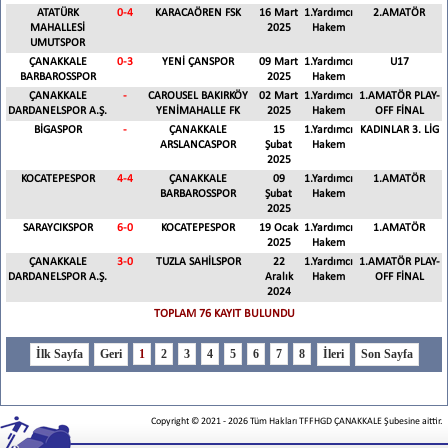
ATATÜRK
0
-
4
KARACAÖREN FSK
16 Mart
1.Yardımcı
2.AMATÖR
MAHALLESİ
2025
Hakem
UMUTSPOR
ÇANAKKALE
0
-
3
YENİ ÇANSPOR
09 Mart
1.Yardımcı
U17
BARBAROSSPOR
2025
Hakem
ÇANAKKALE
-
CAROUSEL BAKIRKÖY
02 Mart
1.Yardımcı
1.AMATÖR PLAY-
DARDANELSPOR A.Ş.
YENİMAHALLE FK
2025
Hakem
OFF FİNAL
BİGASPOR
-
ÇANAKKALE
15
1.Yardımcı
KADINLAR 3. LİG
ARSLANCASPOR
Şubat
Hakem
2025
KOCATEPESPOR
4
-
4
ÇANAKKALE
09
1.Yardımcı
1.AMATÖR
BARBAROSSPOR
Şubat
Hakem
2025
SARAYCIKSPOR
6
-
0
KOCATEPESPOR
19 Ocak
1.Yardımcı
1.AMATÖR
2025
Hakem
ÇANAKKALE
3
-
0
TUZLA SAHİLSPOR
22
1.Yardımcı
1.AMATÖR PLAY-
DARDANELSPOR A.Ş.
Aralık
Hakem
OFF FİNAL
2024
TOPLAM 76 KAYIT BULUNDU
1
2
3
4
5
6
7
8
Copyright © 2021
-
2026
Tüm Hakları TFFHGD ÇANAKKALE Şubesine aittir.