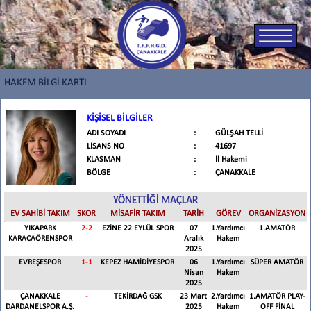
HAKEM BİLGİ KARTI
KİŞİSEL BİLGİLER
ADI SOYADI
:
GÜLŞAH TELLİ
LİSANS NO
:
41697
KLASMAN
:
İl Hakemi
BÖLGE
:
ÇANAKKALE
YÖNETTİĞİ MAÇLAR
EV SAHİBİ TAKIM
SKOR
MİSAFİR TAKIM
TARİH
GÖREV
ORGANİZASYON
YIKAPARK
2
-
2
EZİNE 22 EYLÜL SPOR
07
1.Yardımcı
1.AMATÖR
KARACAÖRENSPOR
Aralık
Hakem
2025
EVREŞESPOR
1
-
1
KEPEZ HAMİDİYESPOR
06
1.Yardımcı
SÜPER AMATÖR
Nisan
Hakem
2025
ÇANAKKALE
-
TEKİRDAĞ GSK
23 Mart
2.Yardımcı
1.AMATÖR PLAY-
DARDANELSPOR A.Ş.
2025
Hakem
OFF FİNAL