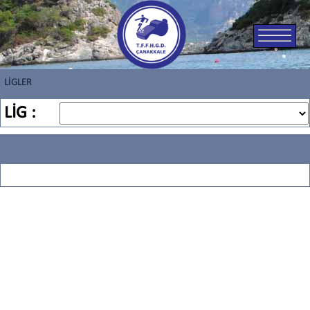
LİGLER
LİG :
ŞUAN AKTİF LİG BULUNMAMAKTADIR