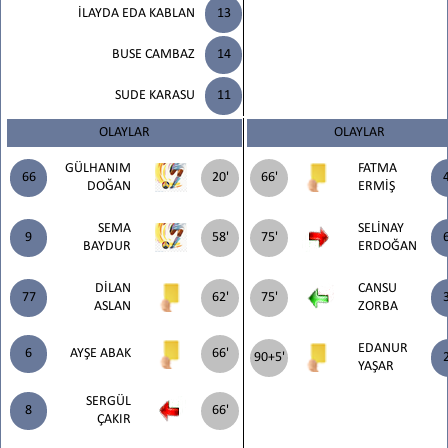
İLAYDA EDA KABLAN
13
BUSE CAMBAZ
14
SUDE KARASU
11
OLAYLAR
OLAYLAR
GÜLHANIM
FATMA
66
20'
66'
DOĞAN
ERMİŞ
SEMA
SELİNAY
9
58'
75'
BAYDUR
ERDOĞAN
DİLAN
CANSU
77
62'
75'
ASLAN
ZORBA
EDANUR
6
AYŞE ABAK
66'
90+5'
YAŞAR
SERGÜL
8
66'
ÇAKIR