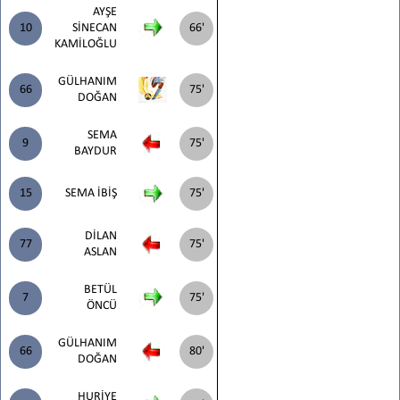
AYŞE
10
SİNECAN
66'
KAMİLOĞLU
GÜLHANIM
66
75'
DOĞAN
SEMA
9
75'
BAYDUR
15
SEMA İBİŞ
75'
DİLAN
77
75'
ASLAN
BETÜL
7
75'
ÖNCÜ
GÜLHANIM
66
80'
DOĞAN
HURİYE