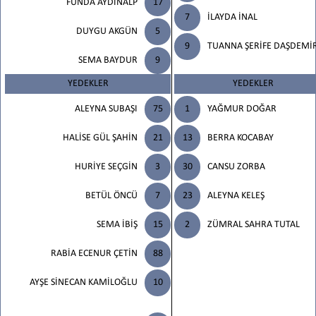
FUNDA AYDINALP
17
7
İLAYDA İNAL
DUYGU AKGÜN
5
9
TUANNA ŞERİFE DAŞDEMİ
SEMA BAYDUR
9
YEDEKLER
YEDEKLER
ALEYNA SUBAŞI
75
1
YAĞMUR DOĞAR
HALİSE GÜL ŞAHİN
21
13
BERRA KOCABAY
HURİYE SEÇGİN
3
30
CANSU ZORBA
BETÜL ÖNCÜ
7
23
ALEYNA KELEŞ
SEMA İBİŞ
15
2
ZÜMRAL SAHRA TUTAL
RABİA ECENUR ÇETİN
88
AYŞE SİNECAN KAMİLOĞLU
10