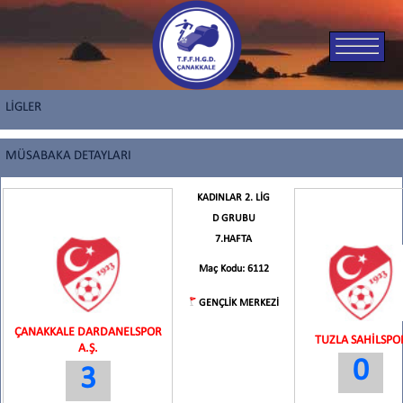
LİGLER
MÜSABAKA DETAYLARI
KADINLAR 2. LİG
D GRUBU
7.HAFTA
Maç Kodu: 6112
GENÇLİK MERKEZİ
ÇANAKKALE DARDANELSPOR
TUZLA SAHİLSPO
A.Ş.
0
3