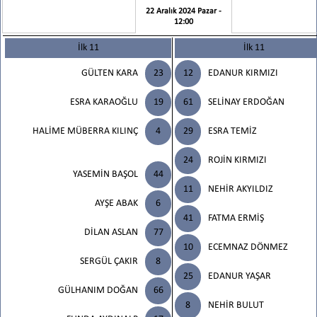
22 Aralık 2024 Pazar -
12:00
İlk 11
İlk 11
GÜLTEN KARA
23
12
EDANUR KIRMIZI
ESRA KARAOĞLU
19
61
SELİNAY ERDOĞAN
HALİME MÜBERRA KILINÇ
4
29
ESRA TEMİZ
24
ROJİN KIRMIZI
YASEMİN BAŞOL
44
11
NEHİR AKYILDIZ
AYŞE ABAK
6
41
FATMA ERMİŞ
DİLAN ASLAN
77
10
ECEMNAZ DÖNMEZ
SERGÜL ÇAKIR
8
25
EDANUR YAŞAR
GÜLHANIM DOĞAN
66
8
NEHİR BULUT