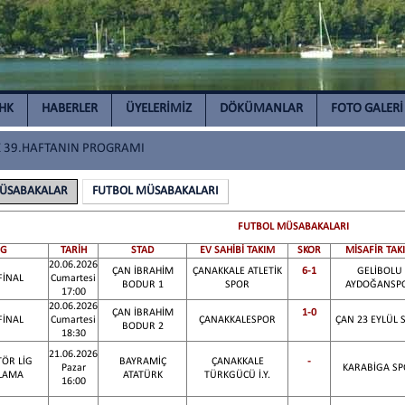
İHK
HABERLER
ÜYELERİMİZ
DÖKÜMANLAR
FOTO GALERİ
E 39.HAFTANIN PROGRAMI
ÜSABAKALAR
FUTBOL MÜSABAKALARI
FUTBOL MÜSABAKALARI
İG
TARİH
STAD
EV SAHİBİ TAKIM
SKOR
MİSAFİR TAK
20.06.2026
ÇAN İBRAHİM
ÇANAKKALE ATLETİK
6-1
GELİBOLU
FİNAL
Cumartesi
BODUR 1
SPOR
AYDOĞANSP
17:00
20.06.2026
ÇAN İBRAHİM
1-0
FİNAL
Cumartesi
ÇANAKKALESPOR
ÇAN 23 EYLÜL 
BODUR 2
18:30
21.06.2026
ÖR LİG
BAYRAMİÇ
ÇANAKKALE
-
Pazar
KARABİGA S
LAMA
ATATÜRK
TÜRKGÜCÜ İ.Y.
16:00