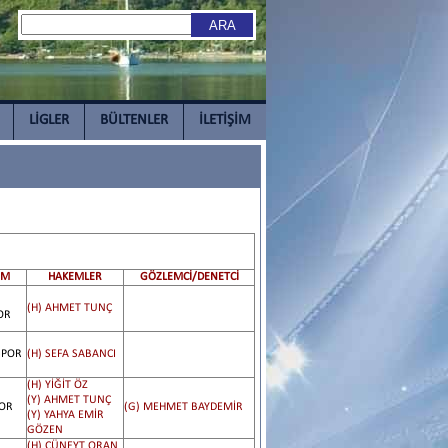
LİGLER
BÜLTENLER
İLETİŞİM
IM
HAKEMLER
GÖZLEMCİ/DENETCİ
(H) AHMET TUNÇ
OR
SPOR
(H) SEFA SABANCI
(H) YİĞİT ÖZ
(Y) AHMET TUNÇ
POR
(G) MEHMET BAYDEMİR
(Y) YAHYA EMİR
GÖZEN
(H) CÜNEYT ORAN