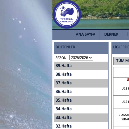
ANA SAYFA
DERNEK
BÜLTENLER
LİGLERD
SEZON :
TÜM M
39.Hafta
38.Hafta
L
37.Hafta
U11 
36.Hafta
35.Hafta
U12 
34.Hafta
2.AMAT
33.Hafta
SIRA
32.Hafta