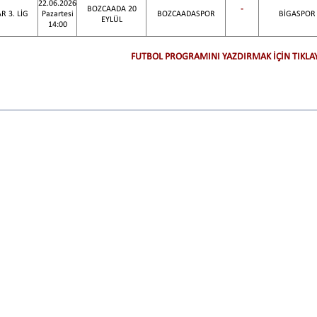
22.06.2026
BOZCAADA 20
-
R 3. LİG
Pazartesi
BOZCAADASPOR
BİGASPOR
EYLÜL
14:00
FUTBOL PROGRAMINI YAZDIRMAK İÇİN TIKLA