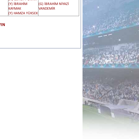
(Y) İBRAHİM
(G) İBRAHİM NİYAZİ
KAYMAK
VANDEMİR
(Y) HAMZA YÜKSEK
YIN