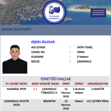
HAKEM BİLGİ KARTI
KİŞİSEL BİLGİLER
ADI SOYADI
:
FATİH TEMEL
LİSANS NO
:
50942
KLASMAN
:
İl Hakemi
BÖLGE
:
ÇANAKKALE
YÖNETTİĞİ MAÇLAR
EV SAHİBİ TAKIM
SKOR
MİSAFİR TAKIM
TARİH
GÖREV
ORGANİZASYON
KARABİGA SPOR
1
-
1
ÇANAKKALE
14
1.Yardımcı
2.AMATÖR
TÜRKGÜCÜ İ.Y.
Haziran
Hakem
2026
ÇANAKKALE ATLETİK
-
BİGASPOR
13
Hakem
U11 ÇEYREK FİNAL
SPOR
Haziran
2026