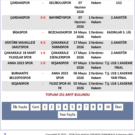
ÇARDAKSPOR
-
GELİBOLUSPOR
07
Hakem
U12
Haziran
2026
ÇARDAKSPOR
3
-
0
BAYIRKÖYSPOR
07
1.Yardımcı
2.AMATÖR
Haziran
Hakem
2026
BİGASPOR
-
BOZCAADASPOR
24 Mayıs
1.Yardımcı
KADINLAR 3. LİG
2026
Hakem
ATATÜRK MAHALLESİ
4
-
3
ÇANAKKALE
17 Mayıs
2.Yardımcı
2.AMATÖR
UMUTSPOR
TARIMSPOR
2026
Hakem
ÇANAKKALE 18 MART
1
-
6
ÇANAKKALE
17 Mayıs
2.Yardımcı
2.AMATÖR
YILDIZLAR SPOR
ESENLERSPOR
2026
Hakem
ANKA 2023 SPOR
1
-
0
KEŞANSPOR
07 Mayıs
1.Yardımcı
T.Ş. U18 1.KADEME
2026
Hakem
FİNAL
BURHANİYE
-
ANKA 2023
06 Mayıs
2.Yardımcı
T.Ş. U18 1.KADEME
BELEDİYESPOR
SPOR
2026
Hakem
YARI FİNAL
KEŞANSPOR
-
YILDIZ SPOR 45
05 Mayıs
2.Yardımcı
T.Ş. U18 1.KADEME
FK
2026
Hakem
TOPLAM 251 KAYIT BULUNDU
1
2
3
4
5
6
7
8
9
10
Copyright © 2021
-
2026
Tüm Hakları TFFHGD ÇANAKKALE Şubesine aittir.