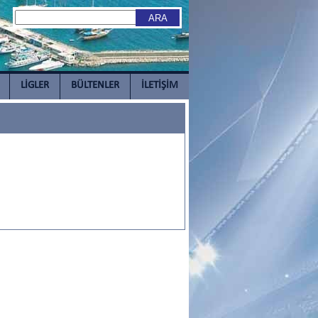
LİGLER
BÜLTENLER
İLETİŞİM