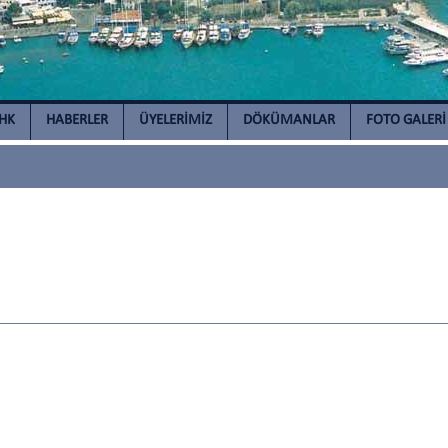
İHK
HABERLER
ÜYELERİMİZ
DÖKÜMANLAR
FOTO GALERİ