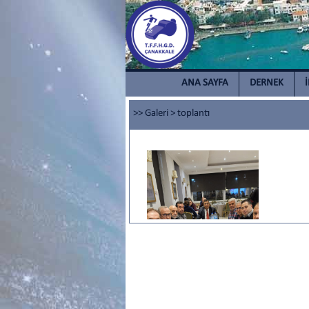
ANA SAYFA
DERNEK
>> Galeri
>
toplantı