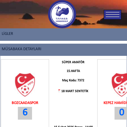
LİGLER
MÜSABAKA DETAYLARI
SÜPER AMATÖR
15.HAFTA
Maç Kodu: 7372
18 MART SENTETİK
BOZCAADASPOR
KEPEZ HAMİD
6
0