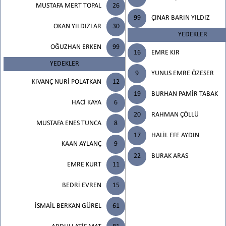
MUSTAFA MERT TOPAL
26
99
ÇINAR BARIN YILDIZ
OKAN YILDIZLAR
30
YEDEKLER
OĞUZHAN ERKEN
99
16
EMRE KIR
YEDEKLER
9
YUNUS EMRE ÖZESER
KIVANÇ NURİ POLATKAN
12
19
BURHAN PAMİR TABAK
HACİ KAYA
6
20
RAHMAN ÇÖLLÜ
MUSTAFA ENES TUNCA
8
17
HALİL EFE AYDIN
KAAN AYLANÇ
9
22
BURAK ARAS
EMRE KURT
11
BEDRİ EVREN
15
İSMAİL BERKAN GÜREL
61