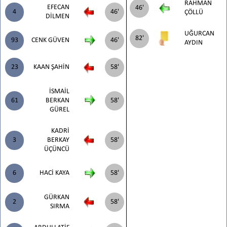
RAHMAN
EFECAN
46'
4
46'
ÇÖLLÜ
DİLMEN
UĞURCAN
82'
93
CENK GÜVEN
46'
AYDIN
23
KAAN ŞAHİN
58'
İSMAİL
61
BERKAN
58'
GÜREL
KADRİ
3
BERKAY
58'
ÜÇÜNCÜ
6
HACİ KAYA
58'
GÜRKAN
2
58'
SIRMA