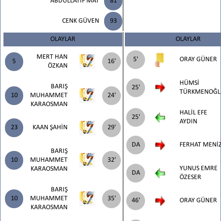
ABDULLATİF MAT
81
CENK GÜVEN
93
OLAYLAR
OLAYLAR
MERT HAN
5'
ORAY GÜNER
5
16'
ÖZKAN
HÜMSİ
BARIŞ
25'
TÜRKMENOĞL
10
MUHAMMET
24'
KARAOSMAN
HALİL EFE
25'
AYDIN
23
KAAN ŞAHİN
29'
DA
FERHAT MENİ
BARIŞ
10
MUHAMMET
32'
YUNUS EMRE
KARAOSMAN
DA
ÖZESER
BARIŞ
10
MUHAMMET
35'
46'
ORAY GÜNER
KARAOSMAN