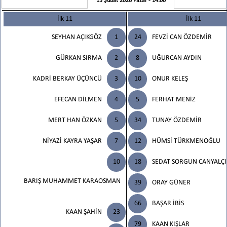
15 Şubat 2026 Pazar - 14:00
İlk 11
İlk 11
SEYHAN AÇIKGÖZ
1
24
FEVZİ CAN ÖZDEMİR
GÜRKAN SIRMA
2
8
UĞURCAN AYDIN
KADRİ BERKAY ÜÇÜNCÜ
3
10
ONUR KELEŞ
EFECAN DİLMEN
4
5
FERHAT MENİZ
MERT HAN ÖZKAN
5
34
TUNAY ÖZDEMİR
NİYAZİ KAYRA YAŞAR
7
12
HÜMSİ TÜRKMENOĞLU
10
18
SEDAT SORGUN CANYALÇ
BARIŞ MUHAMMET KARAOSMAN
39
ORAY GÜNER
66
BAŞAR İBİS
KAAN ŞAHİN
23
79
KAAN KIŞLAR