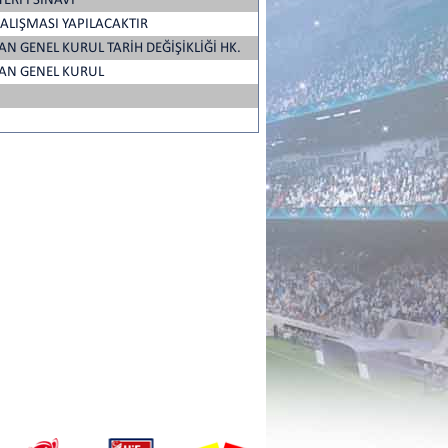
ERFİ SINAVI
 ÇALIŞMASI YAPILACAKTIR
AN GENEL KURUL TARİH DEĞİŞİKLİĞİ HK.
ĞAN GENEL KURUL