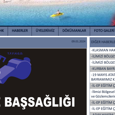
İHK
HABERLER
ÜYELERİMİZ
DÖKÜMANLAR
FOTO GALERİ
09.01.2024
DİĞER HABERL
-KLASMAN HAK
-İLİMİZİ BÖLG
-İLİMİZİ BÖLG
-KURBAN BAY
-19 MAYIS AT
BAYRAMIMIZ K
-İL-EP EĞİTİM
-İlimizi Bölge
ve Gözlemcilerin
-İL-EP EĞİTİM
-İL-EP EĞİTİM