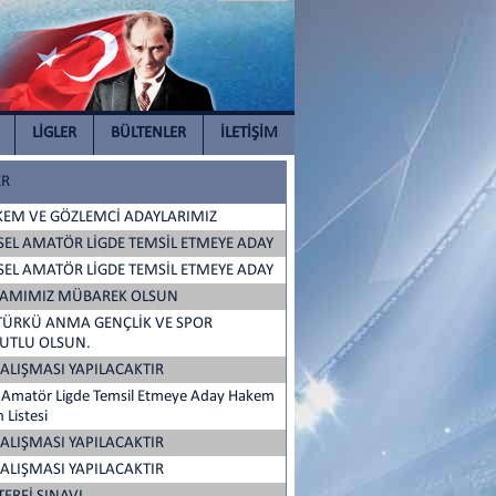
LİGLER
BÜLTENLER
İLETİŞİM
ER
EM VE GÖZLEMCİ ADAYLARIMIZ
ESEL AMATÖR LİGDE TEMSİL ETMEYE ADAY
ESEL AMATÖR LİGDE TEMSİL ETMEYE ADAY
RAMIMIZ MÜBAREK OLSUN
ATÜRKÜ ANMA GENÇLİK VE SPOR
UTLU OLSUN.
 ÇALIŞMASI YAPILACAKTIR
sel Amatör Ligde Temsil Etmeye Aday Hakem
 Listesi
 ÇALIŞMASI YAPILACAKTIR
 ÇALIŞMASI YAPILACAKTIR