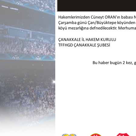
Hakemlerimizden Cüneyt ORAN'ın babası Nu
Çarşamba günü Çan/Büyüktepe köyünden ik
köyü mezarlığına defnedilecektir. Merhuma Al
ÇANAKKALE İL HAKEM KURULU
TFFHGD ÇANAKKALE ŞUBESİ
Bu haber bugün 2 kez, 