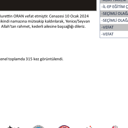
-ADAY HAKEM T
-İL-EP EĞİTİM
-SEÇİMLİ OLAĞ
rettin ORAN vefat etmiştir. Cenazesi 10 Ocak 2024
-SEÇİMLİ OLA
indi namazına müteakip kaldırılarak, Yenice/Seyvan
lah'tan rahmet, kederli ailesine başsağlığı dileriz.
-VEFAT
-VEFAT
genel toplamda 315 kez görüntülendi.